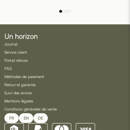
variations.
Les
options
peuvent
être
Un horizon
choisies
sur
Journal
la
Service client
page
Portail retours
du
produit
FAQ
Méthodes de paiement
Retour et garantie
Suivi des envois
Mentions légales
Conditions générales de vente
FR
EN
DE