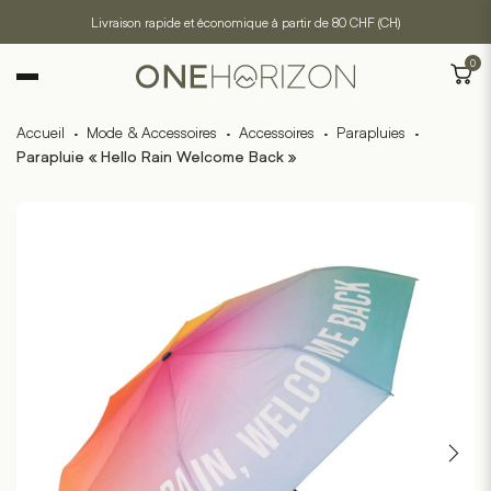
Livraison rapide et économique à partir de 80 CHF (CH)
0
Accueil
·
Mode & Accessoires
·
Accessoires
·
Parapluies
·
Parapluie « Hello Rain Welcome Back »