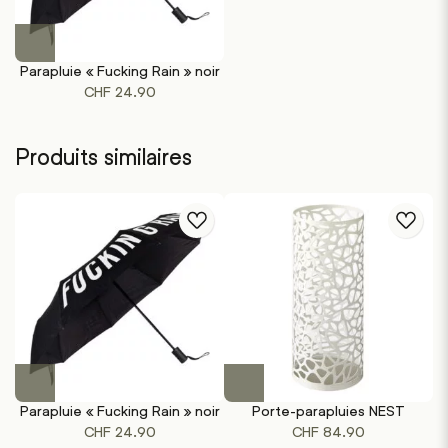
Parapluie « Fucking Rain » noir
CHF
24.90
Produits similaires
Ce
produit
Parapluie « Fucking Rain » noir
Porte-parapluies NEST
P
a
CHF
24.90
CHF
84.90
plusieurs