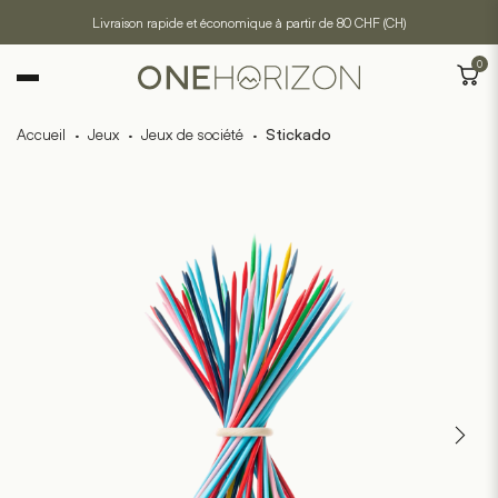
Livraison rapide et économique à partir de 80 CHF (CH)
0
Accueil
·
Jeux
·
Jeux de société
·
Stickado