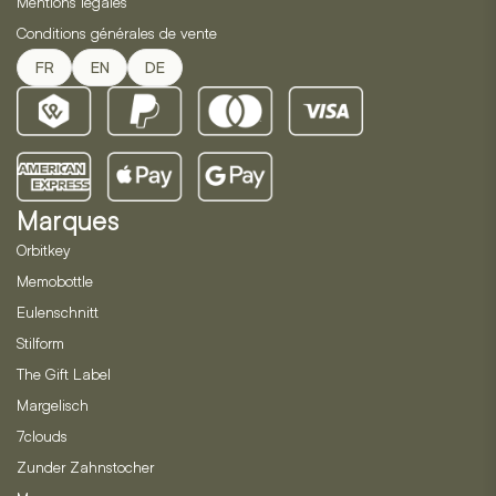
Mentions légales
Conditions générales de vente
FR
EN
DE
Marques
Orbitkey
Memobottle
Eulenschnitt
Stilform
The Gift Label
Margelisch
7clouds
Zunder Zahnstocher