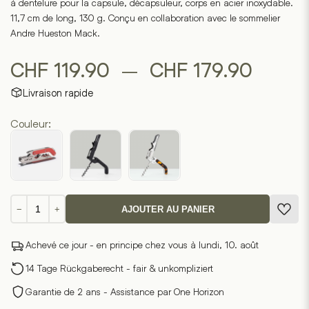
à dentelure pour la capsule, décapsuleur, corps en acier inoxydable.
11,7 cm de long, 130 g. Conçu en collaboration avec le sommelier
Andre Hueston Mack.
Plage
–
CHF
119.90
CHF
179.90
Livraison rapide
de
Couleur:
prix :
CHF 11
à
quantité
−
+
AJOUTER AU PANIER
CHF 1
de
Best
Achevé ce jour - en principe chez vous à lundi, 10. août
Wine
Key
14 Tage Rückgaberecht - fair & unkompliziert
Tire-
Garantie de 2 ans - Assistance par One Horizon
bouchon