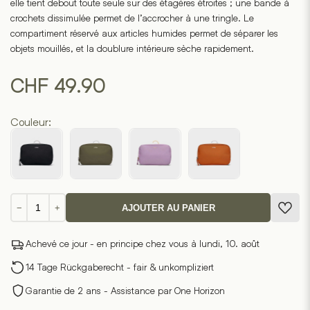
elle tient debout toute seule sur des étagères étroites ; une bande à
crochets dissimulée permet de l’accrocher à une tringle. Le
compartiment réservé aux articles humides permet de séparer les
objets mouillés, et la doublure intérieure sèche rapidement.
CHF
49.90
Couleur:
quantité
−
+
AJOUTER AU PANIER
de
Trousse
Achevé ce jour - en principe chez vous à lundi, 10. août
de
toilette
14 Tage Rückgaberecht - fair & unkompliziert
Garantie de 2 ans - Assistance par One Horizon