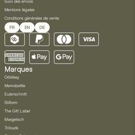
Suivi des envois
Mentions légales
Conditions générales de vente
FR
EN
DE
Marques
Orbitkey
Memobottle
Eulenschnitt
Stilform
The Gift Label
Margelisch
7clouds