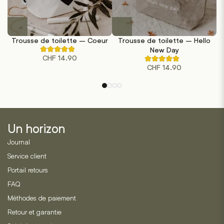
Trousse de toilette – Coeur
Trousse de toilette – Hello
New Day
Noté
CHF
14.90
4.50
Noté
sur
CHF
14.90
4.60
5
sur
sur
5
la
sur
base
la
de
base
2
de
évaluations
5
de
évaluations
Un horizon
clients
de
clients
Journal
Service client
Portail retours
FAQ
Méthodes de paiement
Retour et garantie