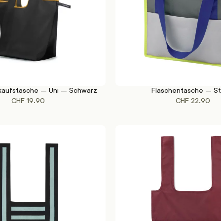
nkaufstasche – Uni – Schwarz
Flaschentasche – S
KORB
IN DEN WARENKORB
CHF
19.90
CHF
22.90