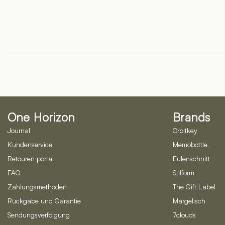
One Horizon
Brands
Journal
Orbitkey
Kundenservice
Memobottle
Retouren portal
Eulenschnitt
FAQ
Stilform
Zahlungsmethoden
The Gift Label
Rückgabe und Garantie
Margelisch
Sendungsverfolgung
7clouds