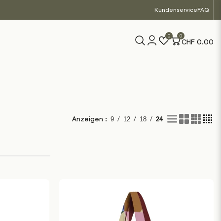
Kundenservice
FAQ
0
0
CHF
0.00
/
/
/
Anzeigen :
9
12
18
24