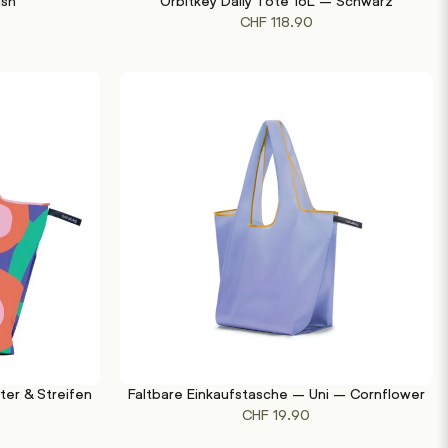
ish
Orbitkey Daily Tote 16L – Schwarz
IN DEN WARENKORB
CHF
118.90
ter & Streifen
Faltbare Einkaufstasche – Uni – Cornflower
IN DEN WARENKORB
CHF
19.90