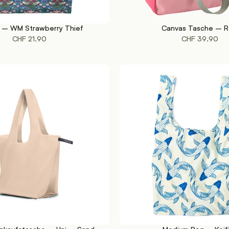
 – WM Strawberry Thief
Canvas Tasche – R
KORB
IN DEN WARENKORB
CHF
21.90
CHF
39.90