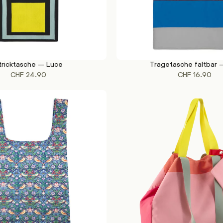
tricktasche – Luce
Tragetasche faltbar 
KORB
IN DEN WARENKORB
CHF
24.90
CHF
16.90