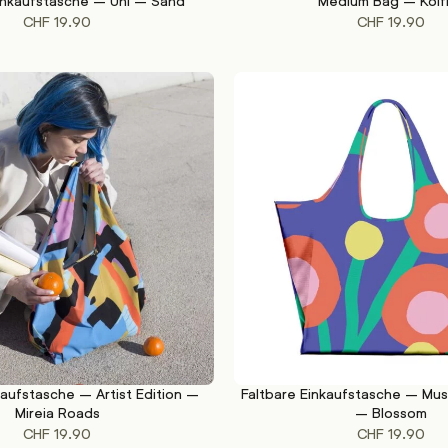
Einkaufstasche – Uni – Sand
Medium Bag – Koif
KORB
IN DEN WARENKORB
CHF
19.90
CHF
19.90
kaufstasche – Artist Edition –
Faltbare Einkaufstasche – Mus
KORB
IN DEN WARENKORB
Mireia Roads
– Blossom
CHF
19.90
CHF
19.90