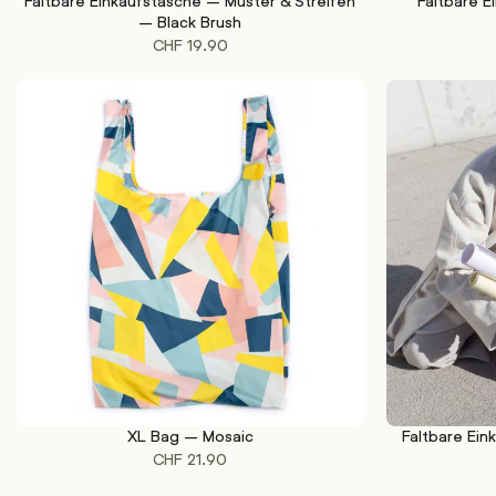
Faltbare Einkaufstasche – Muster & Streifen
Faltbare 
IN DEN WARENKORB
IN DEN WAREN
– Black Brush
CHF
19.90
XL Bag – Mosaic
Faltbare Ein
IN DEN WARENKORB
IN DEN WAREN
CHF
21.90