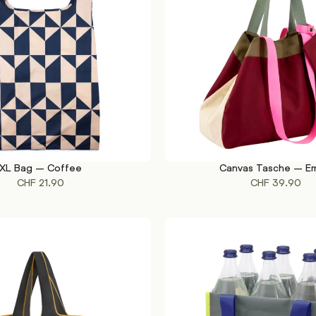
XL Bag – Coffee
Canvas Tasche – E
KORB
IN DEN WARENKORB
CHF
21.90
CHF
39.90