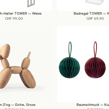
h-Halter TOWER – Weiss
Badregal TOWER – W
KORB
IN DEN WARENKORB
CHF
99.00
CHF
69.90
on D’og – Eiche, Gross
Baumschmuck – Ku
KORB
IN DEN WARENKORB