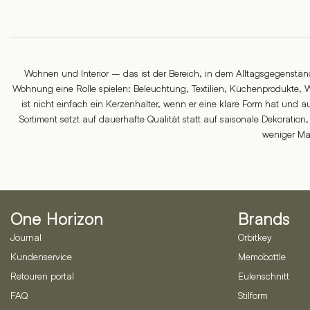
Wohnen und Interior – das ist der Bereich, in dem Alltagsgegenstä
Wohnung eine Rolle spielen: Beleuchtung, Textilien, Küchenprodukte, W
ist nicht einfach ein Kerzenhalter, wenn er eine klare Form hat und au
Sortiment setzt auf dauerhafte Qualität statt auf saisonale Dekorati
weniger Mat
One Horizon
Brands
Journal
Orbitkey
Kundenservice
Memobottle
Retouren portal
Eulenschnitt
FAQ
Stilform