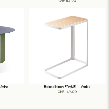
CHF
54.90
u/mint
Beistelltisch FRAME – Weiss
IN DEN WARENKORB
CHF
149.00