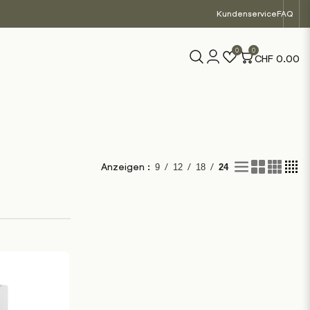
Kundenservice
FAQ
0
0
CHF
0.00
/
/
/
Anzeigen :
9
12
18
24