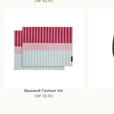
CHF
42.90
Baumwoll-Tischset Vivi
IN DEN WARENKORB
IN DEN WAREN
CHF
32.90