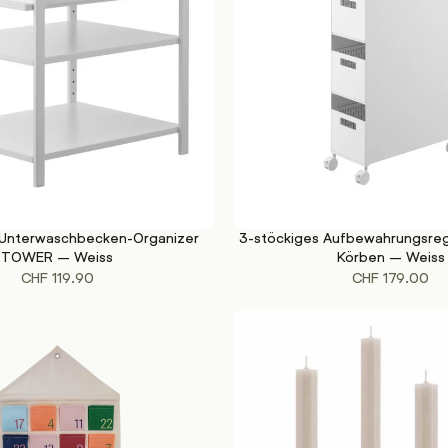
 Unterwaschbecken-Organizer
3-stöckiges Aufbewahrungsre
KORB
IN DEN WARENKORB
TOWER – Weiss
Körben – Weiss
CHF
119.90
CHF
179.00