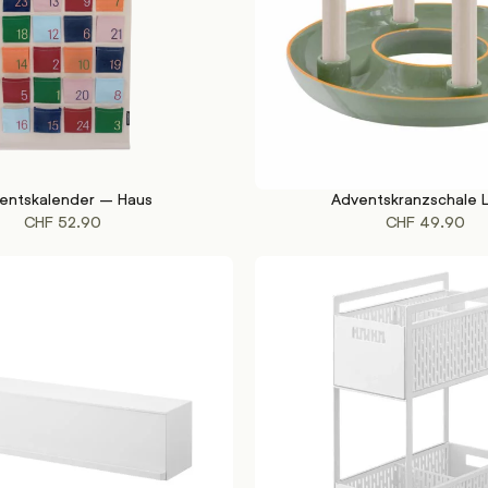
entskalender – Haus
Adventskranzschale 
KORB
IN DEN WARENKORB
CHF
52.90
CHF
49.90