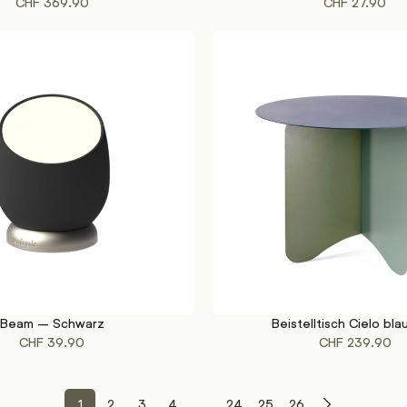
CHF
369.90
CHF
27.90
Beam – Schwarz
Beistelltisch Cielo bla
KORB
IN DEN WARENKORB
CHF
39.90
CHF
239.90
1
2
3
4
...
24
25
26