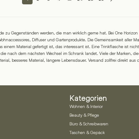
nde zu Gegenständen werden, die man wirklich gerne hat. Bei One Horizon 
ohnaccessoires, Diffuser und Gartenprodukte. Die Gemeinsamkeit aller Mark
s einem Material gefertigt ist, das interessant ist. Eine Trinkflasche ist ni
on, die nach dem nächsten Wechsel im Schrank landet. Viele der Marken, d
erial, besseres Material, längere Lebensdauer. Versand zollfrei direkt aus 
Kategorien
Wohnen & Interior
Beauty & Pflege
Büro & Schreibwaren
Taschen & Gepäck