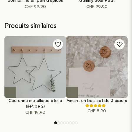
bonhomme en pain d’épices
Gummy Bear Petit
a
a
CHF
99.90
CHF
99.90
plusieurs
plusieurs
variations.
variations.
Les
Les
Produits similaires
options
options
peuvent
peuvent
être
être
choisies
choisies
sur
sur
la
la
page
page
du
du
produit
produit
Couronne métallique étoile
Aimant en bois set de 3 cœurs
(set de 2)
Noté
CHF
8.90
4.50
CHF
19.90
sur
5
sur
la
base