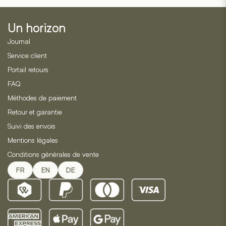
de
2
évaluations
Un horizon
de
clients
Journal
Service client
Portail retours
FAQ
Méthodes de paiement
Retour et garantie
Suivi des envois
Mentions légales
Conditions générales de vente
FR
EN
DE