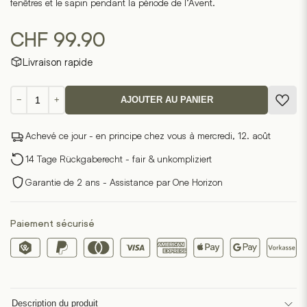
fenêtres et le sapin pendant la période de l’Avent.
CHF
99.90
Livraison rapide
quantité
−
+
AJOUTER AU PANIER
de
Étoile
Achevé ce jour - en principe chez vous à mercredi, 12. août
de
Fröbel
14 Tage Rückgaberecht - fair & unkompliziert
Garantie de 2 ans - Assistance par One Horizon
Paiement sécurisé
Description du produit