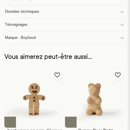
Données techniques
Témoignages
Marque - Boyhood
Vous aimerez peut-être aussi…
Ce
Ce
produit
produit