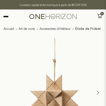
Livraison rapide et économique à partir de 80 CHF (CH)
0
Accueil
·
Art de vivre
·
Accessoires d'intérieur
·
Étoile de Fröbel