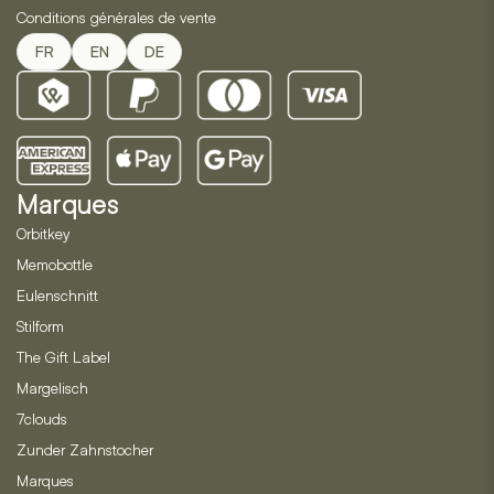
Conditions générales de vente
FR
EN
DE
Marques
Orbitkey
Memobottle
Eulenschnitt
Stilform
The Gift Label
Margelisch
7clouds
Zunder Zahnstocher
Marques