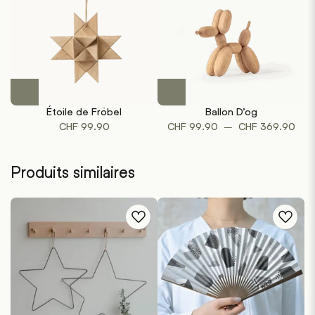
Ce
produit
Étoile de Fröbel
Ballon D’og
a
Plag
–
CHF
99.90
CHF
99.90
CHF
369.90
plusieurs
de
variations.
prix :
Les
Produits similaires
CHF
options
à
peuvent
CHF
être
choisies
sur
la
page
du
produit