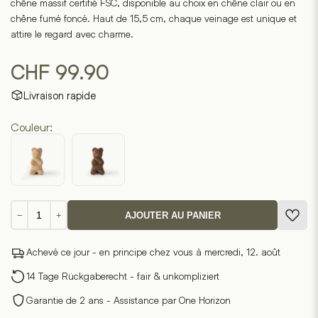
chêne massif certifié FSC, disponible au choix en chêne clair ou en
chêne fumé foncé. Haut de 15,5 cm, chaque veinage est unique et
attire le regard avec charme.
CHF
99.90
Livraison rapide
Couleur:
quantité
−
+
AJOUTER AU PANIER
de
Gummy
Achevé ce jour - en principe chez vous à mercredi, 12. août
Bear
Petit
14 Tage Rückgaberecht - fair & unkompliziert
Garantie de 2 ans - Assistance par One Horizon