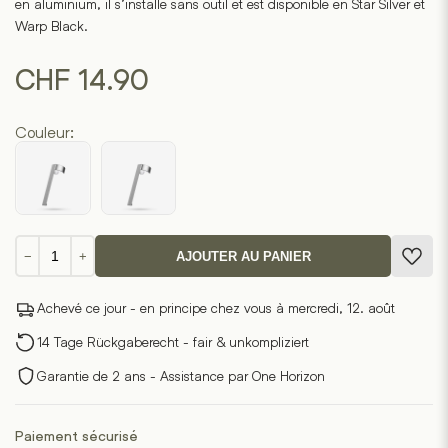
en aluminium, il s’installe sans outil et est disponible en Star Silver et
Warp Black.
CHF
14.90
Couleur:
quantité
−
+
AJOUTER AU PANIER
de
Stylo
Achevé ce jour - en principe chez vous à mercredi, 12. août
plume
à
14 Tage Rückgaberecht - fair & unkompliziert
clip
Garantie de 2 ans - Assistance par One Horizon
Paiement sécurisé