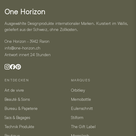
Kontakt
One Horizon
Ausgewählte Designprodukte internationaler Marken. Kuratiert im Wallis,
geliefert aus der Schweiz, ohne Zollkosten.
One Horizon · 3942 Raron
info@one-horizon.ch
Antwort innert 24 Stunden
ENTDECKEN
MARQUES
Art de vivre
Orbitkey
Beauté & Soins
Memobottle
Bureau & Papeterie
Eulenschnitt
Sacs & Bagages
Stilform
Technik Produkte
The Gift Label
Boutique
Margelisch