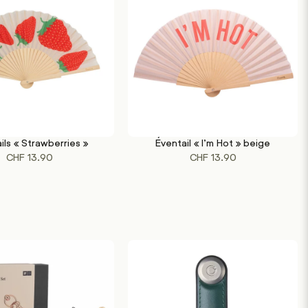
ils « Strawberries »
Éventail « I’m Hot » beige
U PANIER
AJOUTER AU PANIER
CHF
13.90
CHF
13.90