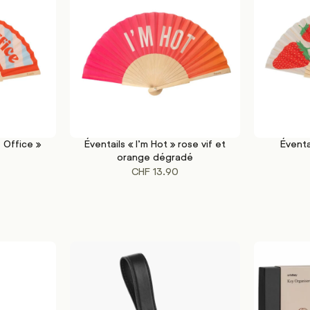
 Office »
Éventails « I’m Hot » rose vif et
Éventa
AJOUTER AU PANIER
AJOUTER A
orange dégradé
CHF
13.90