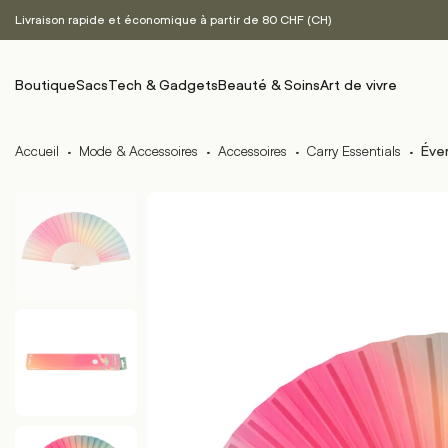
Livraison rapide et économique à partir de 80 CHF (CH)
Boutique
Sacs
Tech & Gadgets
Beauté & Soins
Art de vivre
Accueil
·
Mode & Accessoires
·
Accessoires
·
Carry Essentials
·
Éven