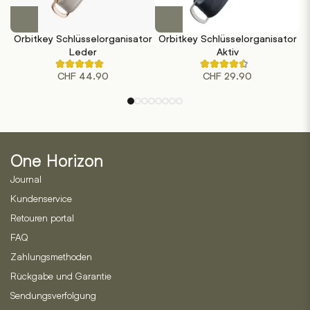
Dieses
Dieses
Produkt
Produkt
Orbitkey Schlüsselorganisator
Orbitkey Schlüsselorganisator
weist
weist
Leder
Aktiv
mehrere
mehrere
Rated
Rated
Varianten
Varianten
CHF
44.90
CHF
29.90
4.80
4.00
out
out
auf.
auf.
of
of
Die
Die
5
5
based
based
Optionen
Optionen
on
on
können
können
5
1
customer
customer
auf
auf
ratings
ratings
One Horizon
der
der
Journal
Produktseite
Produktseite
gewählt
gewählt
Kundenservice
werden
werden
Retouren portal
FAQ
Zahlungsmethoden
Rückgabe und Garantie
Sendungsverfolgung