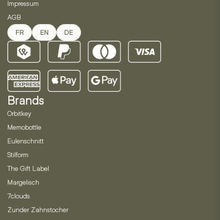
Impressum
AGB
FR
EN
DE
Brands
Orbitkey
Memobottle
Eulenschnitt
Stilform
The Gift Label
Margelisch
7clouds
Zunder Zahnstocher