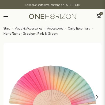
Schneller kostenloser Versand ab 80 CHF (CH)
0
Start
·
Mode & Accessoires
·
Accessoires
·
Carry Essentials
·
Handfächer Gradient Pink & Green