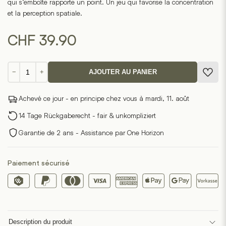
qui s’emboîte rapporte un point. Un jeu qui favorise la concentration
et la perception spatiale.
CHF
39.90
quantité
−
+
AJOUTER AU PANIER
de
Jeu
Achevé ce jour - en principe chez vous à mardi, 11. août
de
pose
14 Tage Rückgaberecht - fair & unkompliziert
«
Garantie de 2 ans - Assistance par One Horizon
Poligo
»
Paiement sécurisé
Description du produit