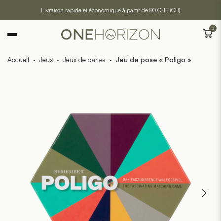
Livraison rapide et économique à partir de 80 CHF (CH)
0
Accueil
·
Jeux
·
Jeux de cartes
·
Jeu de pose « Poligo »