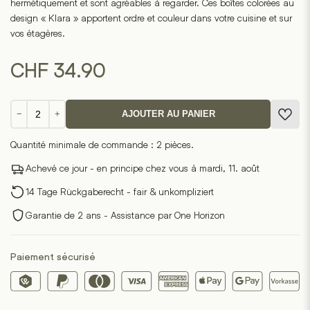
hermétiquement et sont agréables à regarder. Ces boîtes colorées au
design « Klara » apportent ordre et couleur dans votre cuisine et sur
vos étagères.
CHF
34.90
quantité
−
+
AJOUTER AU PANIER
de
Lot
Quantité minimale de commande : 2 pièces.
de
3
Achevé ce jour - en principe chez vous à mardi, 11. août
boîtes
14 Tage Rückgaberecht - fair & unkompliziert
en
fer-
Garantie de 2 ans - Assistance par One Horizon
blanc
Klara
Paiement sécurisé