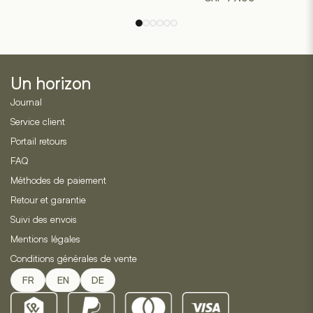
variations.
variations.
Les
Les
options
options
peuvent
peuvent
être
être
Un horizon
choisies
choisies
sur
sur
Journal
la
la
Service client
page
page
Portail retours
du
du
produit
produit
FAQ
Méthodes de paiement
Retour et garantie
Suivi des envois
Mentions légales
Conditions générales de vente
FR
EN
DE