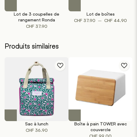
Ce
produit
Lot de 3 coupelles de
Lot de boîtes
a
rangement Ronda
Plage
–
CHF
37.90
CHF
44.90
plusieurs
CHF
37.90
de
variations.
prix :
Les
CHF 
options
Produits similaires
à
peuvent
CHF 
être
choisies
sur
la
page
du
produit
Ce
Ce
produit
produit
Sac à lunch
Boîte à pain TOWER avec
É
a
a
couvercle
CHF
36.90
plusieurs
plusieurs
CHF
99.00