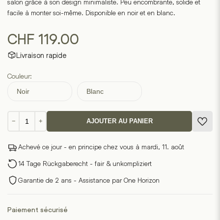
salon grâce à son design minimaliste. Peu encombrante, solide et
facile à monter soi-même. Disponible en noir et en blanc.
CHF
119.00
Livraison rapide
Couleur:
Noir
Blanc
quantité
−
+
AJOUTER AU PANIER
de
Table
Achevé ce jour - en principe chez vous à mardi, 11. août
console
-
14 Tage Rückgaberecht - fair & unkompliziert
Tower
Garantie de 2 ans - Assistance par One Horizon
Paiement sécurisé