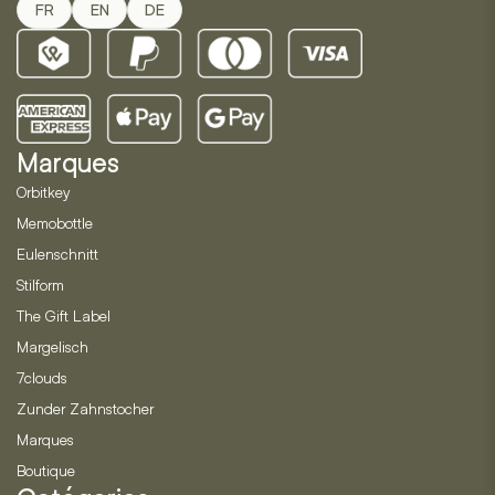
FR
EN
DE
Marques
Orbitkey
Memobottle
Eulenschnitt
Stilform
The Gift Label
Margelisch
7clouds
Zunder Zahnstocher
Marques
Boutique