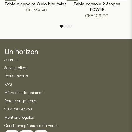
Table d’appoint Cielo bleu/mint
Table console 2 étages
a
TOWER
CHF
239.90
plusieurs
CHF
109.00
variations.
Les
options
peuvent
être
Un horizon
choisies
sur
Journal
la
Service client
page
Portail retours
du
produit
FAQ
Méthodes de paiement
Retour et garantie
Suivi des envois
Mentions légales
Conditions générales de vente