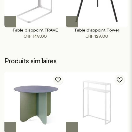
Ce
Ce
produit
produit
Table d’appoint FRAME
Table d’appoint Tower
a
a
CHF
149.00
CHF
129.00
plusieurs
plusieurs
variations.
variations.
Les
Les
options
options
Produits similaires
peuvent
peuvent
être
être
choisies
choisies
sur
sur
la
la
page
page
du
du
produit
produit
Ce
produit