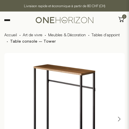
Livraison rapide et économique à partir de 80 CHF (CH)
0
Accueil
·
Art de vivre
·
Meubles & Décoration
·
Tables d'appoint
·
Table console – Tower