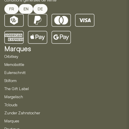
FR
EN
DE
Marques
Orbitkey
Memobottle
Eulenschnitt
Stilform
The Gift Label
Margelisch
7clouds
Zunder Zahnstocher
Marques
Boutique