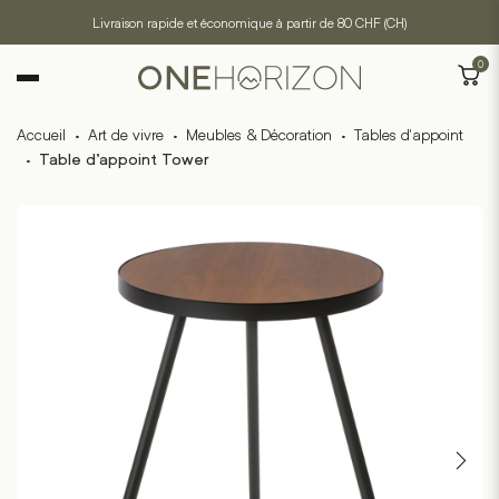
Livraison rapide et économique à partir de 80 CHF (CH)
0
Accueil
·
Art de vivre
·
Meubles & Décoration
·
Tables d'appoint
·
Table d’appoint Tower