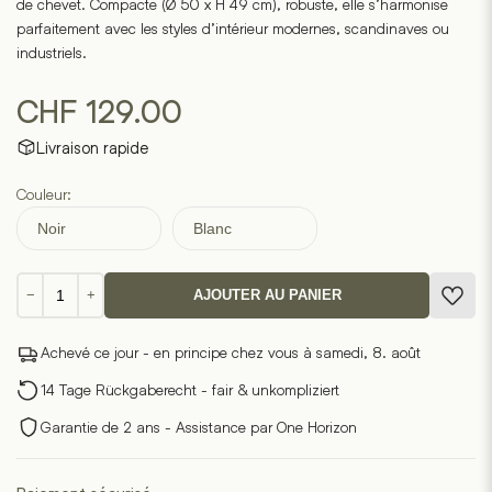
de chevet. Compacte (Ø 50 x H 49 cm), robuste, elle s’harmonise
parfaitement avec les styles d’intérieur modernes, scandinaves ou
industriels.
CHF
129.00
Livraison rapide
Couleur:
Noir
Blanc
quantité
−
+
AJOUTER AU PANIER
de
Table
Achevé ce jour - en principe chez vous à samedi, 8. août
d'appoint
Tower
14 Tage Rückgaberecht - fair & unkompliziert
Garantie de 2 ans - Assistance par One Horizon