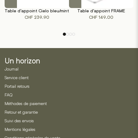
produit
Table d’appoint Cielo bleu/mint
Table d’appoint FRAME
G
a
CHF
239.90
CHF
149.00
plusieurs
variations.
Les
options
peuvent
être
Un horizon
choisies
sur
Journal
la
Service client
page
Portail retours
du
produit
FAQ
Méthodes de paiement
Retour et garantie
Suivi des envois
Mentions légales
Conditions générales de vente