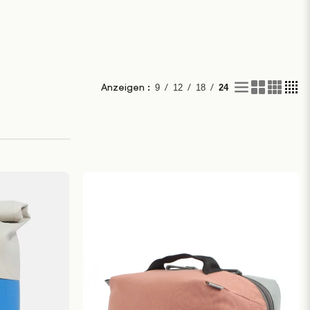
/
/
/
Anzeigen :
9
12
18
24