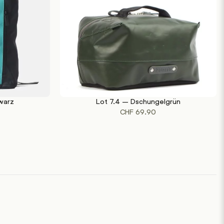
warz
Lot 7.4 – Dschungelgrün
IN DEN WARENKORB
CHF
69.90