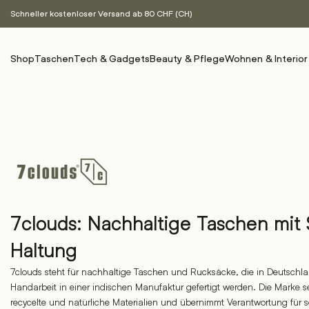
Schneller kostenloser Versand ab 80 CHF (CH)
Shop
Taschen
Tech & Gadgets
Beauty & Pflege
Wohnen & Interior
7clouds: Nachhaltige Taschen mit
Haltung
7clouds steht für nachhaltige Taschen und Rucksäcke, die in Deutschla
Handarbeit in einer indischen Manufaktur gefertigt werden. Die Marke s
recycelte und natürliche Materialien und übernimmt Verantwortung für s