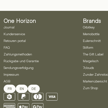
One Horizon
Brands
Journal
Orbitkey
Kundenservice
Memobottle
Retouren portal
Eulenschnitt
FAQ
Stilform
Zahlungsmethoden
The Gift Label
Rückgabe und Garantie
Margelisch
Sendungsverfolgung
7clouds
Impressum
Zunder Zahnstoc
AGB
Markenübersicht
Zum Shop
FR
EN
DE