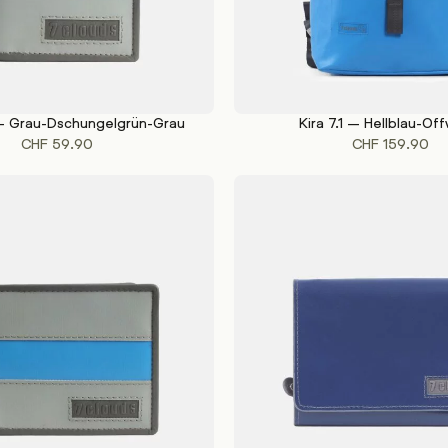
 – Grau-Dschungelgrün-Grau
Kira 7.1 – Hellblau-Of
KORB
IN DEN WARENKORB
CHF
59.90
CHF
159.90