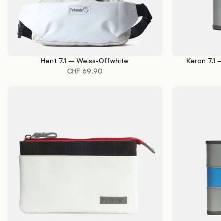
Hent 7.1 – Weiss-Offwhite
Keron 7.1
IN DEN WARENKORB
IN DEN WAREN
CHF
69.90