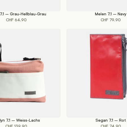
7.1 – Grau-Hellblau-Grau
Melen 7.1 – Navy
KORB
IN DEN WARENKORB
CHF
64.90
CHF
79.90
lyn 7.1 – Weiss-Lachs
Segan 7.1 – Rot
KORB
IN DEN WARENKORB
CHF
139.90
CHF
74.90