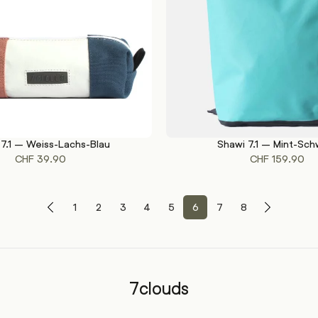
 7.1 – Weiss-Lachs-Blau
Shawi 7.1 – Mint-Sch
KORB
IN DEN WARENKORB
CHF
39.90
CHF
159.90
1
2
3
4
5
6
7
8
7clouds