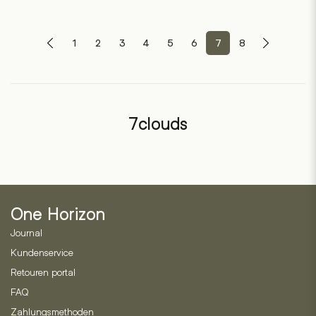
1
2
3
4
5
6
7
8
7clouds
One Horizon
Journal
Kundenservice
Retouren portal
FAQ
Zahlungsmethoden