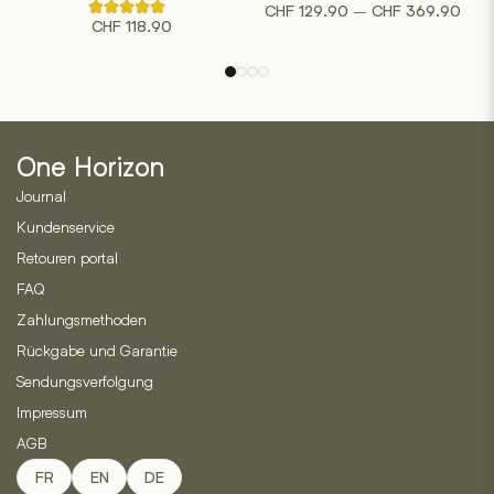
Prei
–
CHF
129.90
CHF
369.90
Rated
mehrere
mehrere
CHF
118.90
4.80
CHF 
out
Varianten
Varianten
bis
of
auf.
auf.
5
CHF 
based
Die
Die
on
Optionen
Optionen
5
customer
können
können
ratings
One Horizon
auf
auf
der
der
Journal
Produktseite
Produktseite
Kundenservice
gewählt
gewählt
Retouren portal
werden
werden
FAQ
Zahlungsmethoden
Rückgabe und Garantie
Sendungsverfolgung
Impressum
AGB
FR
EN
DE