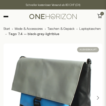
Schneller kostenloser Versand ab 80 CHF (CH)
0
Start
·
Mode & Accessoires
·
Taschen & Gepäck
·
Laptoptaschen
·
Tego 7.4 – black-grey-lightblue
AUSVERKAUFT