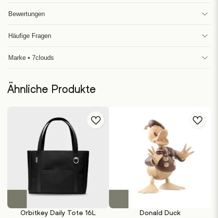
Bewertungen
Häufige Fragen
Marke • 7clouds
Ähnliche Produkte
Dieses
Dieses
Produkt
Produkt
Orbitkey Daily Tote 16L
Donald Duck
weist
weist