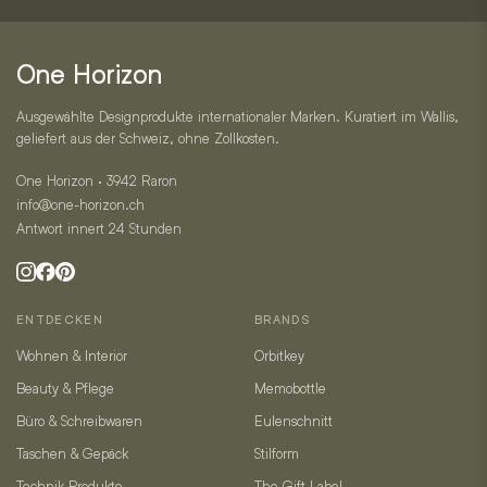
und
Kontakt
One Horizon
Ausgewählte Designprodukte internationaler Marken. Kuratiert im Wallis,
geliefert aus der Schweiz, ohne Zollkosten.
One Horizon · 3942 Raron
info@one-horizon.ch
Antwort innert 24 Stunden
ENTDECKEN
BRANDS
Wohnen & Interior
Orbitkey
Beauty & Pflege
Memobottle
Büro & Schreibwaren
Eulenschnitt
Taschen & Gepäck
Stilform
Technik Produkte
The Gift Label