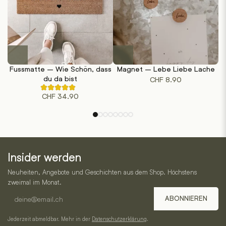
Produktseite
gewählt
werden
Fussmatte – Wie Schön, dass
Magnet – Lebe Liebe Lache
du da bist
CHF
8.90
Rated
CHF
34.90
4.50
out
of
5
based
on
2
One
customer
ratings
Insider werden
Horizon
Neuheiten, Angebote und Geschichten aus dem Shop. Höchstens
–
zweimal im Monat.
E-
Service,
ABONNIEREN
Mail-
Kategorien
Adresse
Jederzeit abmeldbar. Mehr in der
Datenschutzerklärung
.