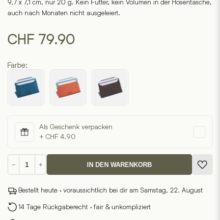
9,7 x 7,1 cm, nur 20 g. Kein Futter, kein Volumen in der Hosentasche,
auch nach Monaten nicht ausgeleiert.
CHF
79.90
Farbe:
Als Geschenk verpacken
+ CHF 4.90
Batten
−
+
IN DEN WARENKORB
Card
Wallet
Bestellt heute · voraussichtlich bei dir am Samstag, 22. August
Kartenetui
Menge
14 Tage Rückgaberecht · fair & unkompliziert