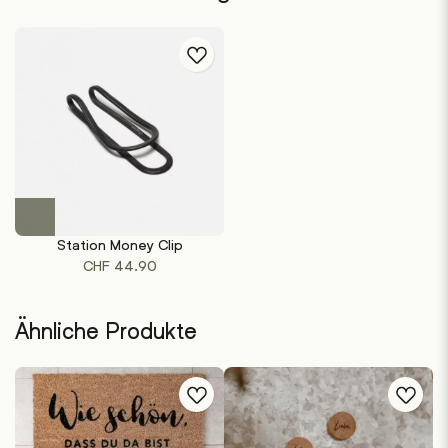
Dieses
Produkt
Station Money Clip
weist
CHF
44.90
mehrere
Varianten
auf.
Ähnliche Produkte
Die
Optionen
können
auf
der