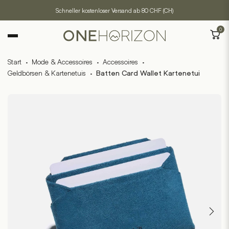
Schneller kostenloser Versand ab 80 CHF (CH)
0
Start
·
Mode & Accessoires
·
Accessoires
·
Geldbörsen & Kartenetuis
·
Batten Card Wallet Kartenetui