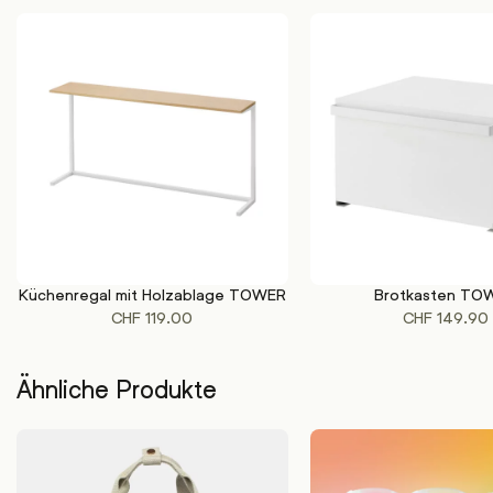
Küchenregal mit Holzablage TOWER
Brotkasten TO
Dieses
Die
AUSFÜHRUNG WÄHLEN
AUSFÜHRUNG WÄHLEN
CHF
119.00
CHF
149.90
Produkt
Pr
weist
wei
mehrere
me
Ähnliche Produkte
Varianten
Va
auf.
auf
Die
Die
Optionen
Op
können
kö