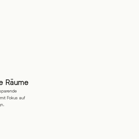
ne Räume
zsparende
 mit Fokus auf
gn.