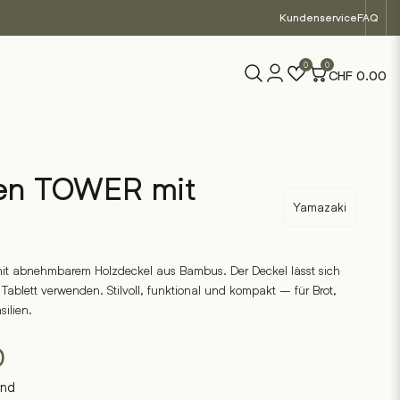
Kundenservice
FAQ
0
0
CHF
0.00
ten TOWER mit
Yamazaki
mit abnehmbarem Holzdeckel aus Bambus. Der Deckel lässt sich
 Tablett verwenden. Stilvoll, funktional und kompakt – für Brot,
ilien.
0
and