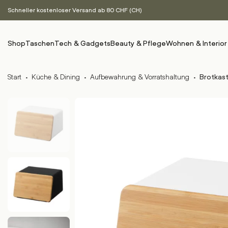
Schneller kostenloser Versand ab 80 CHF (CH)
Shop
Taschen
Tech & Gadgets
Beauty & Pflege
Wohnen & Interior
Start
·
Küche & Dining
·
Aufbewahrung & Vorratshaltung
·
Brotkas