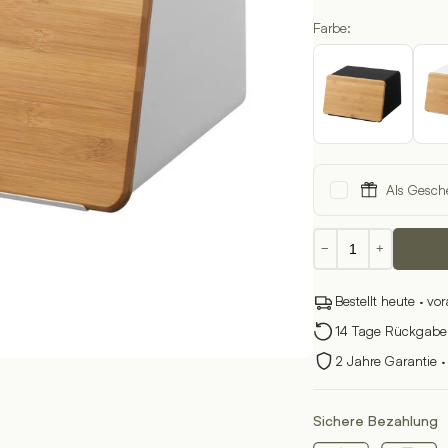
Farbe:
Als Gesch
Brotkasten
−
+
TOWER
mit
Bestellt heute · vo
Deckel
Menge
14 Tage Rückgabere
2 Jahre Garantie ·
Sichere Bezahlung