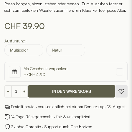
Posen bringen, sitzen, stehen oder rennen. Zum Ausruhen faltet er
sich zum perfekten Wuerfel zusammen. Ein Klassiker fuer jedes Alter.
CHF
39.90
Ausführung:
Multicolor
Natur
Als Geschenk verpacken
+ CHF 4.90
Cubebot
−
+
IN DEN WARENKORB
Medium
Holzroboter
Bestellt heute · voraussichtlich bei dir am Donnerstag, 13. August
Menge
14 Tage Rückgaberecht · fair & unkompliziert
2 Jahre Garantie · Support durch One Horizon