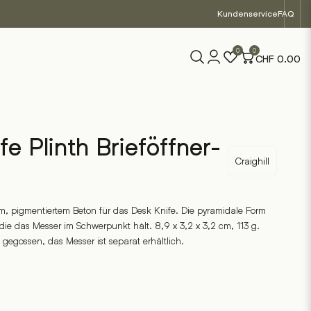
Kundenservice
FAQ
0
0
CHF
0.00
fe Plinth Brieföffner-
Craighill
, pigmentiertem Beton für das Desk Knife. Die pyramidale Form
ie das Messer im Schwerpunkt hält. 8,9 x 3,2 x 3,2 cm, 113 g.
gegossen, das Messer ist separat erhältlich.