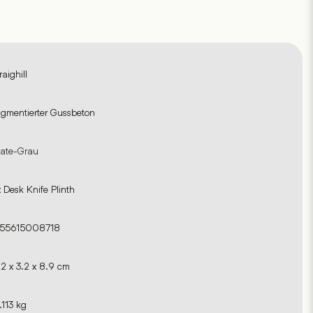
raighill
igmentierter Gussbeton
late-Grau
x Desk Knife Plinth
55615008718
.2 x 3.2 x 8.9 cm
.113 kg