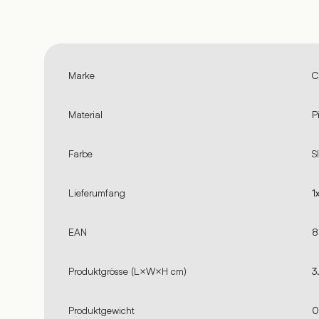
Marke
C
Material
P
Farbe
S
Lieferumfang
1
EAN
8
Produktgrösse (L×W×H cm)
3
Produktgewicht
0