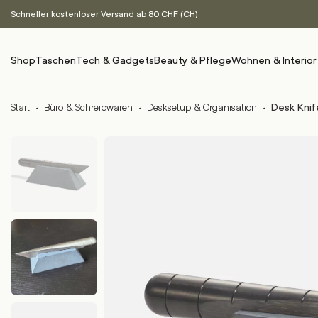
Schneller kostenloser Versand ab 80 CHF (CH)
Shop
Taschen
Tech & Gadgets
Beauty & Pflege
Wohnen & Interior
Start
·
Büro & Schreibwaren
·
Desksetup & Organisation
·
Desk Knif