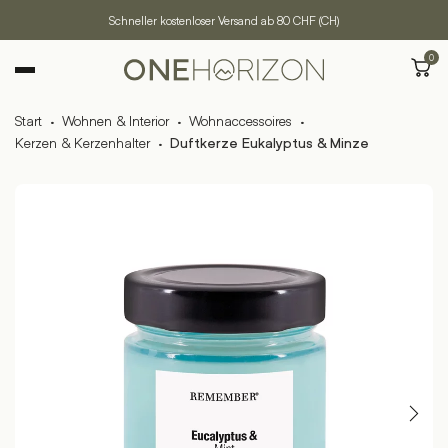
Schneller kostenloser Versand ab 80 CHF (CH)
0
Start
·
Wohnen & Interior
·
Wohnaccessoires
·
Kerzen & Kerzenhalter
·
Duftkerze Eukalyptus & Minze