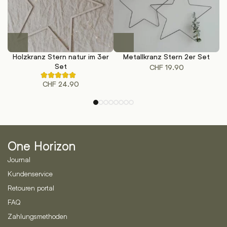
Holzkranz Stern natur im 3er
Metallkranz Stern 2er Set
Set
CHF
19.90
Rated
CHF
24.90
5.00
out
of
5
based
on
1
customer
ratings
One Horizon
Journal
Kundenservice
Retouren portal
FAQ
Zahlungsmethoden