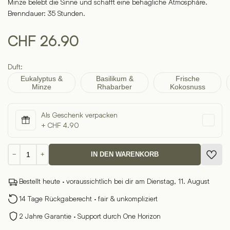
Minze belebt die Sinne und schafft eine behagliche Atmosphäre.
Brenndauer: 35 Stunden.
CHF
26.90
Duft:
Eukalyptus &
Basilikum &
Frische
Minze
Rhabarber
Kokosnuss
Als Geschenk verpacken
+ CHF 4.90
Duftkerze
−
+
IN DEN WARENKORB
Eukalyptus
&
Bestellt heute · voraussichtlich bei dir am Dienstag, 11. August
Minze
Menge
14 Tage Rückgaberecht · fair & unkompliziert
2 Jahre Garantie · Support durch One Horizon