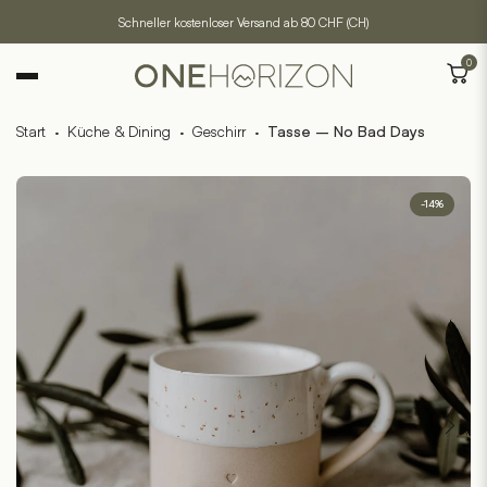
Schneller kostenloser Versand ab 80 CHF (CH)
0
Start
·
Küche & Dining
·
Geschirr
·
Tasse – No Bad Days
-14%