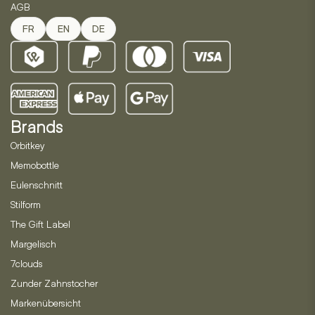
AGB
FR
EN
DE
Brands
Orbitkey
Memobottle
Eulenschnitt
Stilform
The Gift Label
Margelisch
7clouds
Zunder Zahnstocher
Markenübersicht