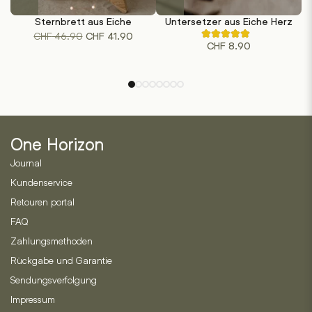
Sternbrett aus Eiche
Untersetzer aus Eiche Herz
Ursprünglicher
Aktueller
CHF
46.90
CHF
41.90
Rated
CHF
8.90
4.50
Preis
Preis
out
war:
ist:
of
5
CHF 46.90
CHF 41.90.
based
on
2
customer
ratings
One Horizon
Journal
Kundenservice
Retouren portal
FAQ
Zahlungsmethoden
Rückgabe und Garantie
Sendungsverfolgung
Impressum