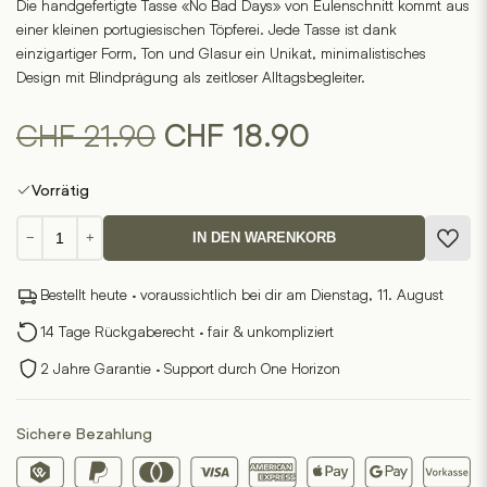
Die handgefertigte Tasse «No Bad Days» von Eulenschnitt kommt aus
5
einer kleinen portugiesischen Töpferei. Jede Tasse ist dank
based
on
einzigartiger Form, Ton und Glasur ein Unikat, minimalistisches
6
customer
Design mit Blindprägung als zeitloser Alltagsbegleiter.
ratings
Ursprünglicher
Aktueller
CHF
21.90
CHF
18.90
Preis
Preis
Vorrätig
war:
ist:
Tasse
−
+
IN DEN WARENKORB
-
CHF 21.90
CHF 18.90.
No
Bestellt heute · voraussichtlich bei dir am Dienstag, 11. August
Bad
Days
14 Tage Rückgaberecht · fair & unkompliziert
Menge
2 Jahre Garantie · Support durch One Horizon
Sichere Bezahlung