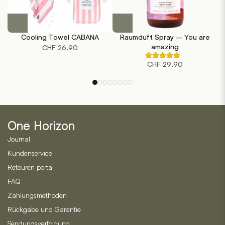
Dieses
Produkt
Cooling Towel CABANA
Raumduft Spray – You are
weist
amazing
CHF
26.90
mehrere
Rated
Varianten
CHF
29.90
4.50
out
auf.
of
Die
5
based
Optionen
on
können
2
customer
auf
ratings
One Horizon
der
Journal
Produktseite
gewählt
Kundenservice
werden
Retouren portal
FAQ
Zahlungsmethoden
Rückgabe und Garantie
Sendungsverfolgung