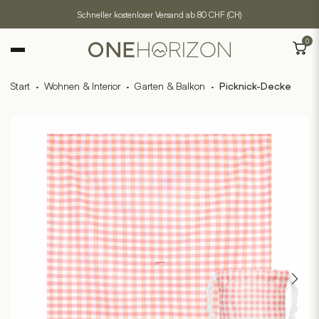
Schneller kostenloser Versand ab 80 CHF (CH)
0
Start
·
Wohnen & Interior
·
Garten & Balkon
·
Picknick-Decke