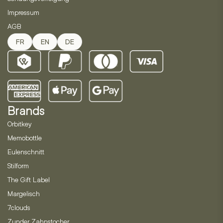
Impressum
AGB
FR
EN
DE
Brands
Orbitkey
Memobottle
Eulenschnitt
Stilform
The Gift Label
Margelisch
7clouds
Zunder Zahnstocher