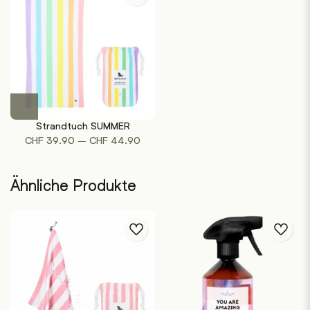
Dieses
Produkt
Strandtuch SUMMER
weist
Preisspanne:
–
CHF
39.90
CHF
44.90
mehrere
CHF 39.90
Varianten
bis
auf.
Ähnliche Produkte
CHF 44.90
Die
Optionen
können
auf
der
Produktseite
gewählt
werden