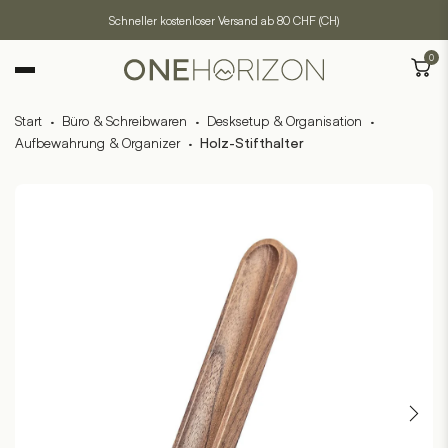
Schneller kostenloser Versand ab 80 CHF (CH)
0
Start
·
Büro & Schreibwaren
·
Desksetup & Organisation
·
Aufbewahrung & Organizer
·
Holz-Stifthalter