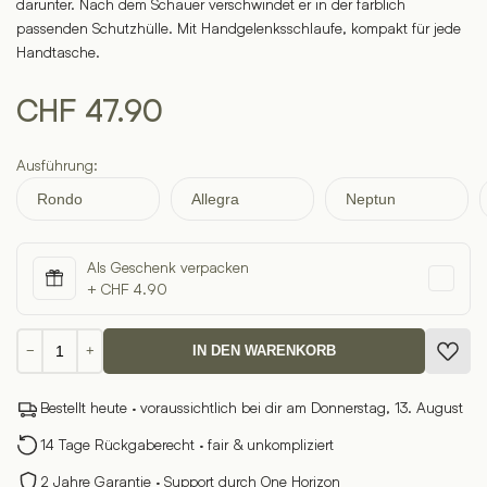
darunter. Nach dem Schauer verschwindet er in der farblich
passenden Schutzhülle. Mit Handgelenksschlaufe, kompakt für jede
Handtasche.
CHF
47.90
Ausführung:
Rondo
Allegra
Neptun
Als Geschenk verpacken
+ CHF 4.90
Taschenschirm
−
+
IN DEN WARENKORB
mit
Automatik
Bestellt heute · voraussichtlich bei dir am Donnerstag, 13. August
Menge
14 Tage Rückgaberecht · fair & unkompliziert
2 Jahre Garantie · Support durch One Horizon