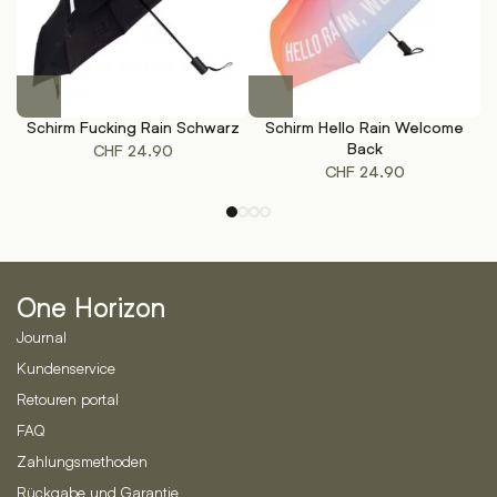
gewählt
werden
Schirm Fucking Rain Schwarz
Schirm Hello Rain Welcome
A
Back
CHF
24.90
CHF
24.90
One Horizon
Journal
Kundenservice
Retouren portal
FAQ
Zahlungsmethoden
Rückgabe und Garantie