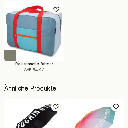
Dieses
Produkt
Reisetasche faltbar
weist
CHF
34.90
mehrere
Varianten
auf.
Ähnliche Produkte
Die
Optionen
können
auf
der
Produktseite