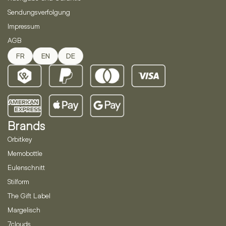
Sendungsverfolgung
Impressum
AGB
FR
EN
DE
Brands
Orbitkey
Memobottle
Eulenschnitt
Stilform
The Gift Label
Margelisch
7clouds