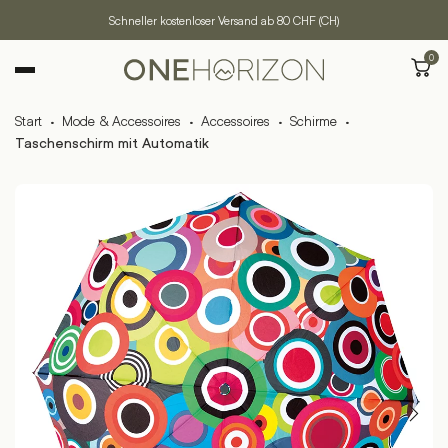
Schneller kostenloser Versand ab 80 CHF (CH)
0
Start
·
Mode & Accessoires
·
Accessoires
·
Schirme
·
Taschenschirm mit Automatik