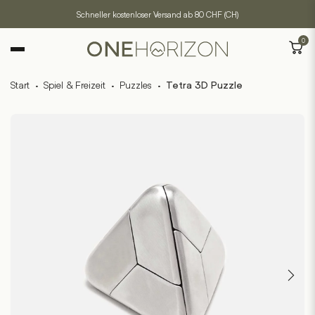
Schneller kostenloser Versand ab 80 CHF (CH)
0
Start
·
Spiel & Freizeit
·
Puzzles
·
Tetra 3D Puzzle