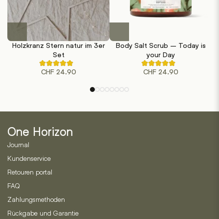
Holzkranz Stern natur im 3er
Body Salt Scrub – Today is
Set
your Day
Rated
Rated
CHF
24.90
CHF
24.90
5.00
4.50
out
out
of
of
5
5
based
based
on
on
1
2
customer
customer
ratings
ratings
One Horizon
Journal
Kundenservice
Retouren portal
FAQ
Zahlungsmethoden
Rückgabe und Garantie