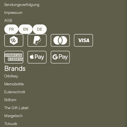
Sendungsverfolgung
Impressum
AGB
FR
EN
DE
Brands
Orbitkey
Memobottle
Eulenschnitt
Stilform
The Gift Label
Margelisch
7clouds