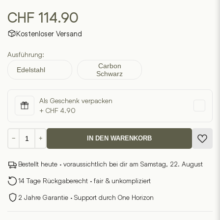
CHF
114.90
Kostenloser Versand
Ausführung:
Carbon
Edelstahl
Schwarz
Als Geschenk verpacken
+ CHF 4.90
Tetra
−
+
IN DEN WARENKORB
3D
Puzzle
Bestellt heute · voraussichtlich bei dir am Samstag, 22. August
Menge
14 Tage Rückgaberecht · fair & unkompliziert
2 Jahre Garantie · Support durch One Horizon