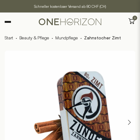
Schneller kostenloser Versand ab 80 CHF (CH)
0
Start
·
Beauty & Pflege
·
Mundpflege
·
Zahnstocher Zimt