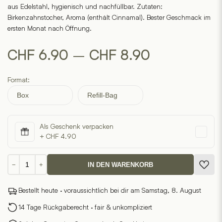
aus Edelstahl, hygienisch und nachfüllbar. Zutaten:
Birkenzahnstocher, Aroma (enthält Cinnamal). Bester Geschmack im
ersten Monat nach Öffnung.
Preisspanne
–
CHF
6.90
CHF
8.90
CHF 6.90
Format:
bis
Box
Refill-Bag
CHF 8.90
Als Geschenk verpacken
+ CHF 4.90
Zahnstocher
−
+
IN DEN WARENKORB
Zimt
Menge
Bestellt heute · voraussichtlich bei dir am Samstag, 8. August
14 Tage Rückgaberecht · fair & unkompliziert