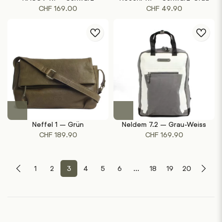
CHF
169.00
CHF
49.90
Neffel 1 – Grün
Neldem 7.2 – Grau-Weiss
CHF
189.90
CHF
169.90
1
2
3
4
5
6
...
18
19
20