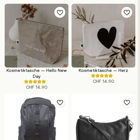
Kosmetiktasche – Hello New
Kosmetiktasche – Herz
Day
Rated
CHF
14.90
4.50
Rated
out
CHF
14.90
4.60
of
out
5
of
based
5
on
based
2
on
customer
5
ratings
customer
ratings