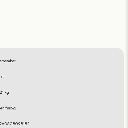
emember
olz
.21 kg
ehrfarbig
260608098182