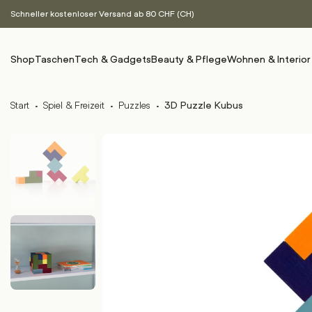
Schneller kostenloser Versand ab 80 CHF (CH)
Shop
Taschen
Tech & Gadgets
Beauty & Pflege
Wohnen & Interior
Start
·
Spiel & Freizeit
·
Puzzles
·
3D Puzzle Kubus