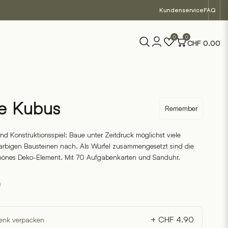
Kundenservice
FAQ
0
0
CHF
0.00
le Kubus
Remember
nd Konstruktionsspiel: Baue unter Zeitdruck möglichst viele
arbigen Bausteinen nach. Als Würfel zusammengesetzt sind die
chönes Deko-Element. Mit 70 Aufgabenkarten und Sanduhr.
0
+ CHF 4.90
enk verpacken