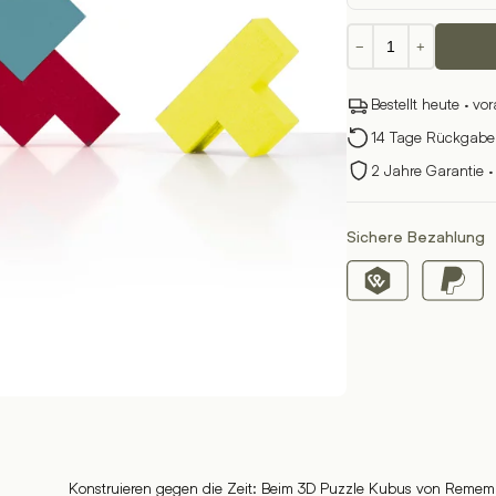
3D
−
+
Puzzle
Kubus
Bestellt heute · vo
Menge
14 Tage Rückgabere
2 Jahre Garantie ·
Sichere Bezahlung
Konstruieren gegen die Zeit: Beim 3D Puzzle Kubus von Remembe