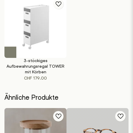
Dieses
Produkt
3-stöckiges
weist
Aufbewahrungsregal TOWER
mehrere
mit Körben
Varianten
CHF
179.00
auf.
Die
Optionen
Ähnliche Produkte
können
auf
der
Produktseite
gewählt