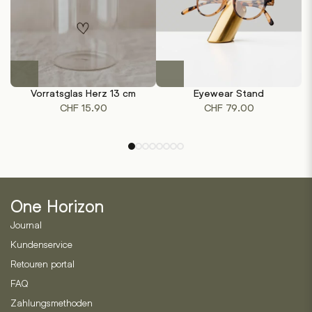
werden
Dieses
Produkt
Vorratsglas Herz 13 cm
Eyewear Stand
B
weist
CHF
15.90
CHF
79.00
mehrere
Varianten
auf.
Die
Optionen
können
One Horizon
auf
der
Journal
Produktseite
Kundenservice
gewählt
Retouren portal
werden
FAQ
Zahlungsmethoden