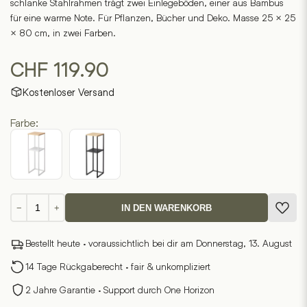
schlanke Stahlrahmen trägt zwei Einlegeböden, einer aus Bambus
für eine warme Note. Für Pflanzen, Bücher und Deko. Masse 25 × 25
× 80 cm, in zwei Farben.
CHF
119.90
Kostenloser Versand
Farbe:
Deko-
−
+
IN DEN WARENKORB
Regal
TOWER
Bestellt heute · voraussichtlich bei dir am Donnerstag, 13. August
Menge
14 Tage Rückgaberecht · fair & unkompliziert
2 Jahre Garantie · Support durch One Horizon