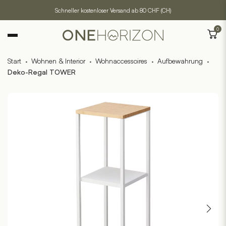
Schneller kostenloser Versand ab 80 CHF (CH)
0
Start
·
Wohnen & Interior
·
Wohnaccessoires
·
Aufbewahrung
·
Deko-Regal TOWER