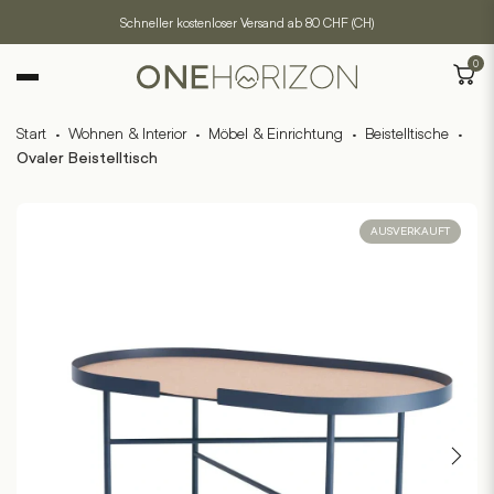
Schneller kostenloser Versand ab 80 CHF (CH)
0
Start
·
Wohnen & Interior
·
Möbel & Einrichtung
·
Beistelltische
·
Ovaler Beistelltisch
AUSVERKAUFT