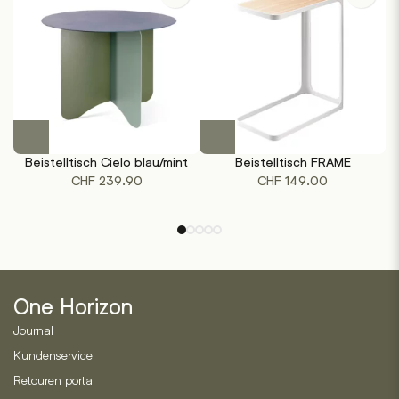
Dieses
Produkt
Beistelltisch Cielo blau/mint
Beistelltisch FRAME
weist
CHF
239.90
CHF
149.00
mehrere
Varianten
auf.
Die
Optionen
können
One Horizon
auf
der
Journal
Produktseite
Kundenservice
gewählt
Retouren portal
werden