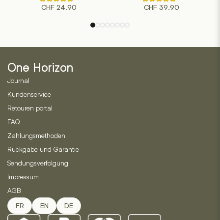
Rated
Rated
CHF
24.90
CHF
39.90
4.50
4.50
out
out
of
of
5
5
based
based
on
on
2
2
customer
customer
ratings
ratings
One Horizon
Journal
Kundenservice
Retouren portal
FAQ
Zahlungsmethoden
Rückgabe und Garantie
Sendungsverfolgung
Impressum
AGB
FR
EN
DE