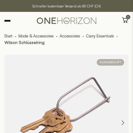
Schneller kostenloser Versand ab 80 CHF (CH)
0
Start
·
Mode & Accessoires
·
Accessoires
·
Carry Essentials
·
Wilson Schlüsselring
AUSVERKAUFT