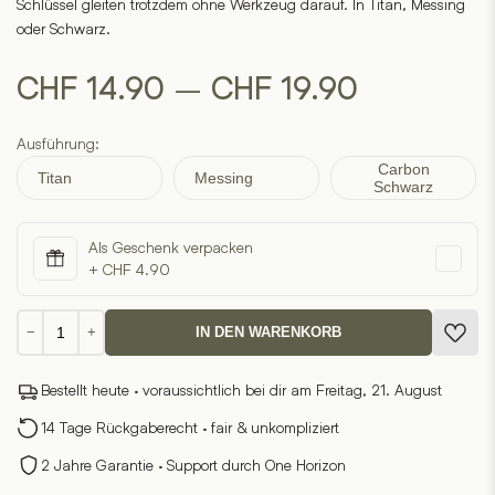
Schlüssel gleiten trotzdem ohne Werkzeug darauf. In Titan, Messing
oder Schwarz.
Preisspan
–
CHF
14.90
CHF
19.90
CHF 14.9
Ausführung:
Carbon
bis
Titan
Messing
Schwarz
CHF 19.9
Als Geschenk verpacken
+ CHF 4.90
Wilson
−
+
IN DEN WARENKORB
Schlüsselring
Menge
Bestellt heute · voraussichtlich bei dir am Freitag, 21. August
14 Tage Rückgaberecht · fair & unkompliziert
2 Jahre Garantie · Support durch One Horizon