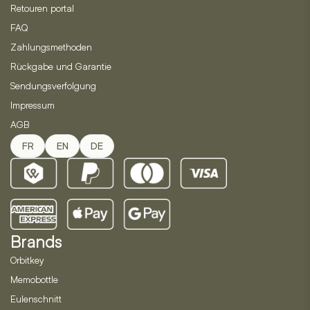
werden
werden
Retouren portal
FAQ
Zahlungsmethoden
Rückgabe und Garantie
Sendungsverfolgung
Impressum
AGB
FR
EN
DE
Brands
Orbitkey
Memobottle
Eulenschnitt