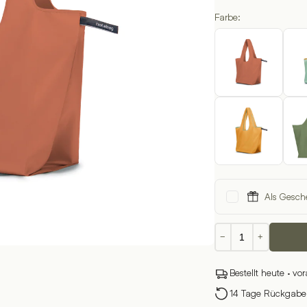
Farbe:
Als Gesch
Faltbare
−
+
Einkaufstasche
–
Bestellt heute · vo
Uni
Menge
14 Tage Rückgabere