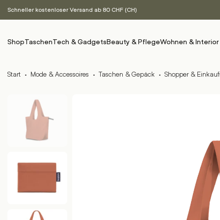
Schneller kostenloser Versand ab 80 CHF (CH)
Shop
Taschen
Tech & Gadgets
Beauty & Pflege
Wohnen & Interior
Start
·
Mode & Accessoires
·
Taschen & Gepäck
·
Shopper & Einkauf