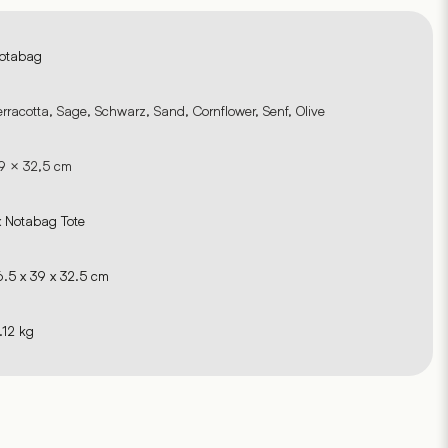
otabag
erracotta, Sage, Schwarz, Sand, Cornflower, Senf, Olive
9 × 32,5 cm
x Notabag Tote
6.5 x 39 x 32.5 cm
.12 kg