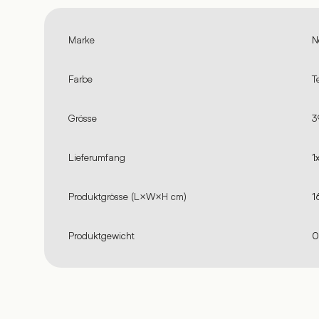
Marke
N
Farbe
T
Grösse
3
Lieferumfang
1
Produktgrösse (L×W×H cm)
1
Produktgewicht
0