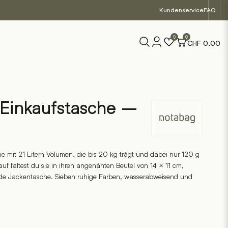
Kundenservice
FAQ
0
0
CHF
0.00
 Einkaufstasche –
Notabag
e mit 21 Litern Volumen, die bis 20 kg trägt und dabei nur 120 g
f faltest du sie in ihren angenähten Beutel von 14 × 11 cm,
ede Jackentasche. Sieben ruhige Farben, wasserabweisend und