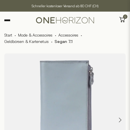
Schneller kostenloser Versand ab 80 CHF (CH)
0
Start
·
Mode & Accessoires
·
Accessoires
·
Geldbörsen & Kartenetuis
·
Segan 7.1