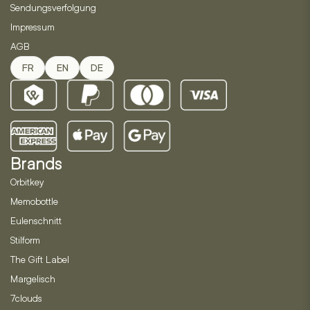
Sendungsverfolgung
Impressum
AGB
FR
EN
DE
Brands
Orbitkey
Memobottle
Eulenschnitt
Stilform
The Gift Label
Margelisch
7clouds