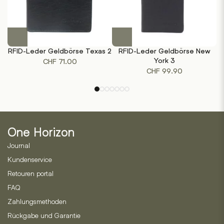
werden
werden
Dieses
Dieses
Produkt
Produkt
RFID-Leder Geldbörse Texas 2
RFID-Leder Geldbörse New
R
weist
weist
York 3
CHF
71.00
mehrere
mehrere
CHF
99.90
Varianten
Varianten
auf.
auf.
Die
Die
Optionen
Optionen
können
können
One Horizon
auf
auf
der
der
Journal
Produktseite
Produktseite
Kundenservice
gewählt
gewählt
Retouren portal
werden
werden
FAQ
Zahlungsmethoden
Rückgabe und Garantie