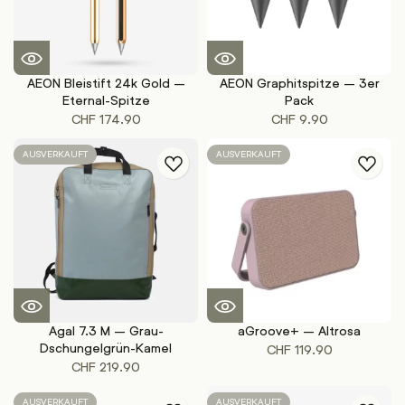
AEON Bleistift 24k Gold –
AEON Graphitspitze – 3er
Eternal-Spitze
Pack
CHF
174.90
CHF
9.90
AUSVERKAUFT
AUSVERKAUFT
Agal 7.3 M – Grau-
aGroove+ – Altrosa
Dschungelgrün-Kamel
CHF
119.90
CHF
219.90
AUSVERKAUFT
AUSVERKAUFT