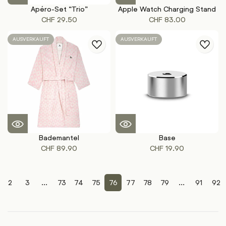
Apéro-Set “Trio”
Apple Watch Charging Stand
CHF
29.50
CHF
83.00
AUSVERKAUFT
AUSVERKAUFT
Bademantel
Base
CHF
89.90
CHF
19.90
2
3
...
73
74
75
76
77
78
79
...
91
92