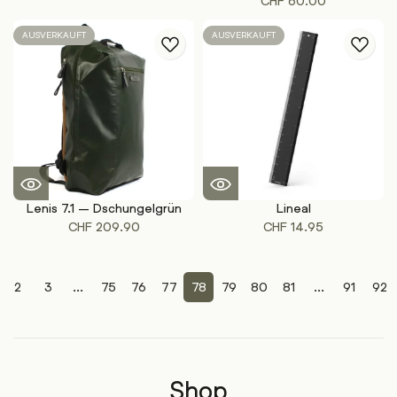
CHF
60.00
AUSVERKAUFT
AUSVERKAUFT
Lenis 7.1 – Dschungelgrün
Lineal
CHF
209.90
CHF
14.95
2
3
...
75
76
77
78
79
80
81
...
91
92
Shop