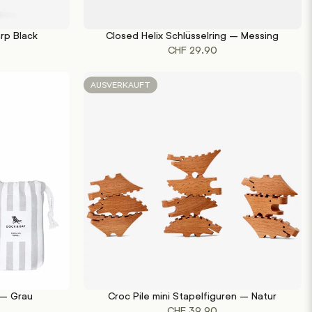
arp Black
Closed Helix Schlüsselring – Messing
WEITERLESEN
CHF
29.90
AUSVERKAUFT
 – Grau
Croc Pile mini Stapelfiguren – Natur
WEITERLESEN
CHF
39.90