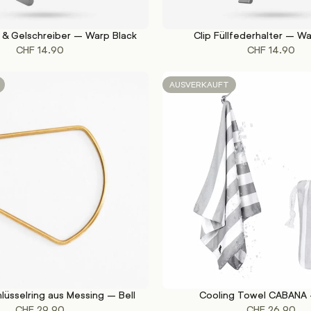
ft & Gelschreiber – Warp Black
Clip Füllfederhalter – W
WEITERLESEN
CHF
14.90
CHF
14.90
AUSVERKAUFT
lüsselring aus Messing – Bell
Cooling Towel CABANA
WEITERLESEN
CHF
29.90
CHF
26.90