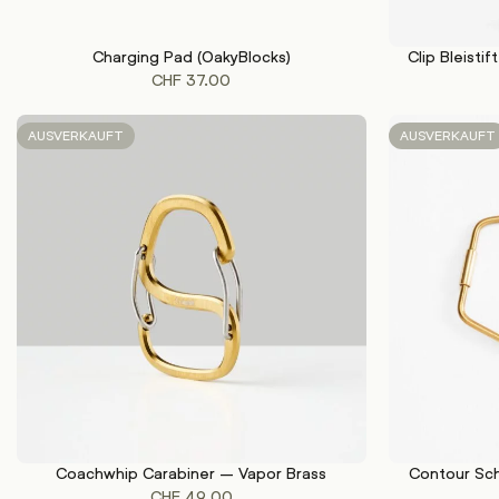
Charging Pad (OakyBlocks)
Clip Bleisti
WEITERLESEN
WEITERLESEN
CHF
37.00
AUSVERKAUFT
AUSVERKAUFT
Coachwhip Carabiner – Vapor Brass
Contour Sch
WEITERLESEN
WEITERLESEN
CHF
49.00