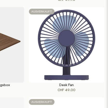
AUSVERKAUFT
ngsbox
Desk Fan
WEITERLESEN
CHF
49.00
AUSVERKAUFT