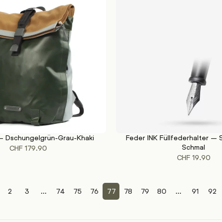
– Dschungelgrün-Grau-Khaki
Feder INK Füllfederhalter – S
WEITERLESEN
Schmal
CHF
179.90
CHF
19.90
2
3
...
74
75
76
77
78
79
80
...
91
92