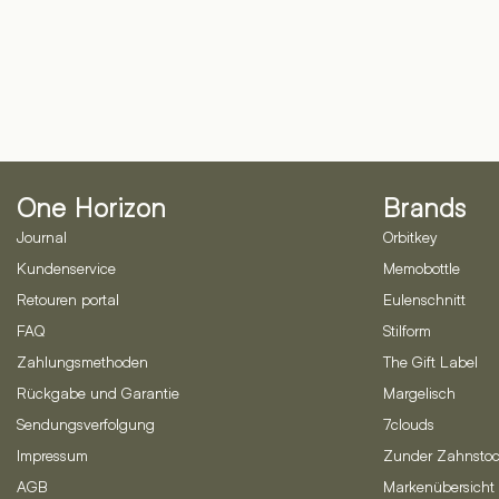
One Horizon
Brands
Journal
Orbitkey
Kundenservice
Memobottle
Retouren portal
Eulenschnitt
FAQ
Stilform
Zahlungsmethoden
The Gift Label
Rückgabe und Garantie
Margelisch
Sendungsverfolgung
7clouds
Impressum
Zunder Zahnstoc
AGB
Markenübersicht