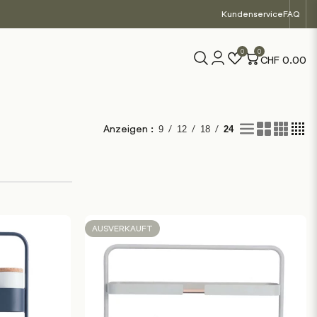
Kundenservice
FAQ
0
0
CHF
0.00
/
/
/
Anzeigen :
9
12
18
24
AUSVERKAUFT