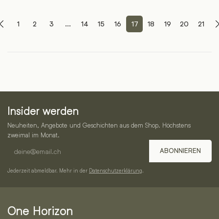
1
2
3
...
14
15
16
17
18
19
20
21
One
Insider werden
Horizon
Neuheiten, Angebote und Geschichten aus dem Shop. Höchstens
–
zweimal im Monat.
E-
Service,
ABONNIEREN
Mail-
Kategorien
Adresse
Jederzeit abmeldbar. Mehr in der
Datenschutzerklärung
.
und
Kontakt
One Horizon